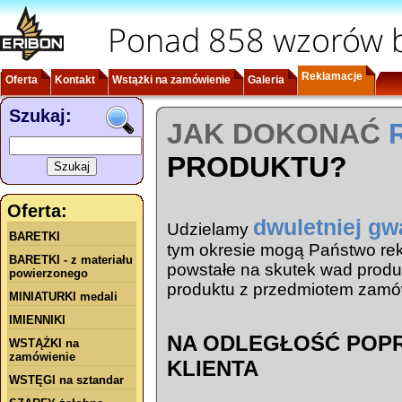
Ponad 858 wzorów b
Reklamacje
Oferta
Kontakt
Wstążki na zamówienie
Galeria
Szukaj:
JAK DOKONAĆ
PRODUKTU?
Oferta:
dwuletniej gw
Udzielamy
BARETKI
tym okresie mogą Państwo re
BARETKI - z materiału
powstałe na skutek wad produ
powierzonego
produktu z przedmiotem zamó
MINIATURKI medali
IMIENNIKI
NA ODLEGŁOŚĆ POPR
WSTĄŻKI na
zamówienie
KLIENTA
WSTĘGI na sztandar