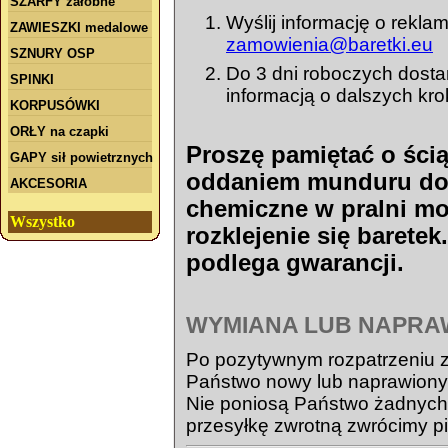
SZARFY żałobne
Wyślij informację o reklam
ZAWIESZKI medalowe
zamowienia@baretki.eu
SZNURY OSP
Do 3 dni roboczych dosta
SPINKI
informacją o dalszych kr
KORPUSÓWKI
ORŁY na czapki
Proszę pamiętać o ści
GAPY sił powietrznych
oddaniem munduru do 
AKCESORIA
chemiczne w pralni 
Wszystko
rozklejenie się baretek
podlega gwarancji.
WYMIANA LUB NAPRA
Po pozytywnym rozpatrzeniu zg
Państwo nowy lub naprawiony
Nie poniosą Państwo żadnych
przesyłkę zwrotną zwrócimy p