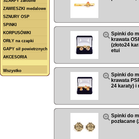
SZARFY żałobne
ZAWIESZKI medalowe
SZNURY OSP
SPINKI
KORPUSÓWKI

Spinki do m
krawata OS
ORŁY na czapki
(złoto24 kar
GAPY sił powietrznych
etui
AKCESORIA
Wszystko

Spinki do m
krawata PSP
24 karaty) 

Spinki do 
pozłacane (z