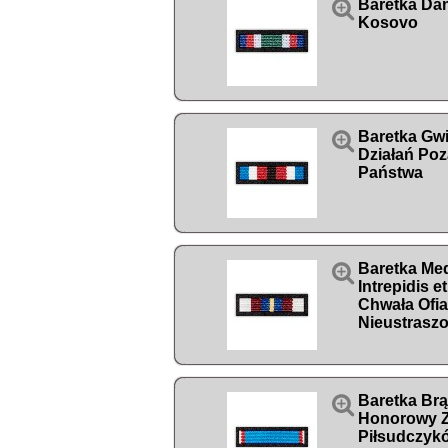

Baretka Da
Kosovo

Baretka Gw
Działań Poz
Państwa

Baretka Med
Intrepidis e
Chwała Ofia
Nieustrasz

Baretka Br
Honorowy 
Piłsudczyk