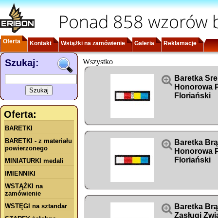
Ponad 858 wzorów b
Oferta
Kontakt
Wstążki na zamówienie
Galeria
Reklamacje
Szukaj:
Wszystko

Baretka Sr
Honorowa P
Floriański
Oferta:
BARETKI
BARETKI - z materiału

Baretka Br
powierzonego
Honorowa P
Floriański
MINIATURKI medali
IMIENNIKI
WSTĄŻKI na
zamówienie
WSTĘGI na sztandar

Baretka Br
Zasługi Zwi