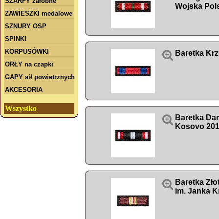
SZARFY żałobne
Wojska Pol
ZAWIESZKI medalowe
SZNURY OSP
SPINKI
KORPUSÓWKI

Baretka Kr
ORŁY na czapki
GAPY sił powietrznych
AKCESORIA
Wszystko

Baretka Da
Kosovo 20

Baretka Zło
im. Janka K