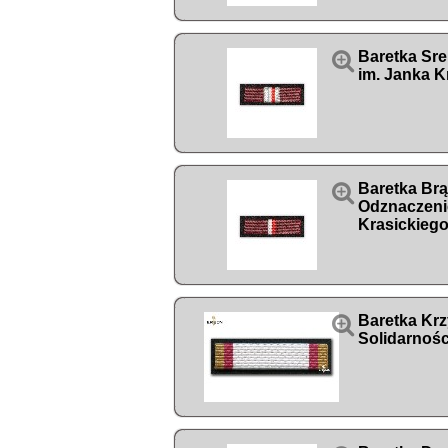

Baretka Sr
im. Janka K

Baretka Br
Odznaczeni
Krasickieg

Baretka Krz
Solidarnośc