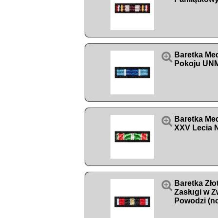

Baretka Me
Pokoju UNM

Baretka Me
XXV Lecia 

Baretka Zło
Zasługi w Z
Powodzi (n