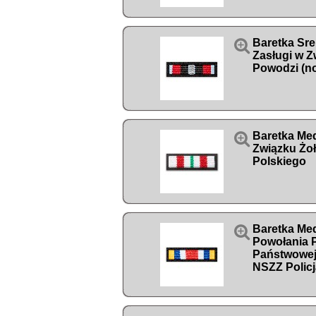

Baretka Sr
Zasługi w Z
Powodzi (n

Baretka Med
Związku Żoł
Polskiego

Baretka Med
Powołania P
Państwowej-
NSZZ Polic