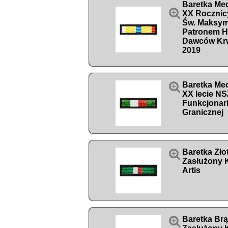
Baretka Me

XX Rocznic
Św. Maksym
Patronem 
Dawców Krw
2019

Baretka Me
XX lecie N
Funkcjonari
Granicznej

Baretka Zło
Zasłużony K
Artis

Baretka Br