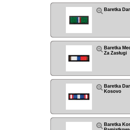

Baretka Da

Baretka Med
Za Zasługi

Baretka Da
Kosovo

Baretka Ko
Pamiątkow