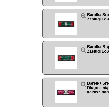

Baretka Sr
Zasługi Łow
Baretka Br

Zasługi Łow

Baretka Sre
Długoletnią
kolorze nad