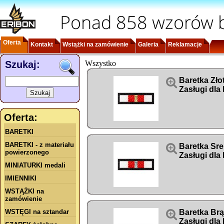
Ponad 858 wzorów b
Oferta
Kontakt
Wstążki na zamówienie
Galeria
Reklamacje
Szukaj:
Wszystko

Baretka Zło
Zasługi dla
Oferta:
BARETKI
BARETKI - z materiału

Baretka Sre
powierzonego
Zasługi dla
MINIATURKI medali
IMIENNIKI
WSTĄŻKI na
zamówienie
WSTĘGI na sztandar

Baretka Br
Zasługi dla