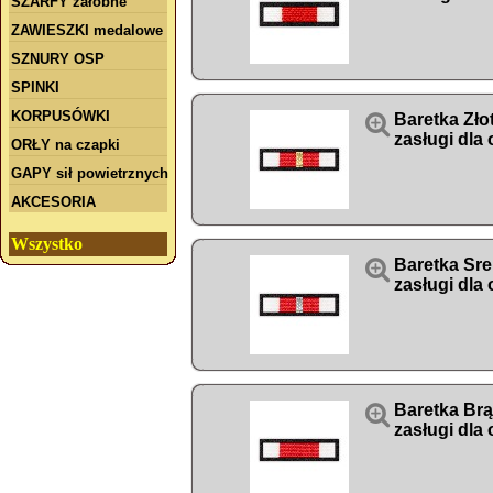
SZARFY żałobne
ZAWIESZKI medalowe
SZNURY OSP
SPINKI
KORPUSÓWKI

Baretka Zło
zasługi dla
ORŁY na czapki
GAPY sił powietrznych
AKCESORIA
Wszystko

Baretka Sre
zasługi dla

Baretka Br
zasługi dla