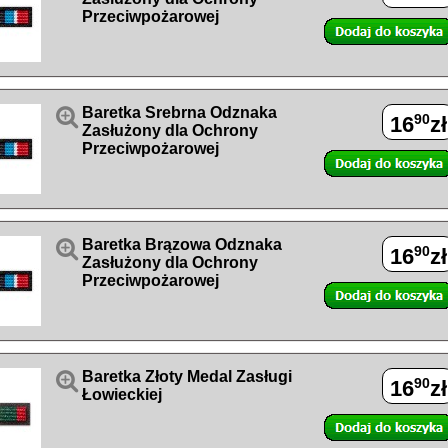
Przeciwpożarowej

Baretka Srebrna Odznaka
90
16
zł
Zasłużony dla Ochrony
Przeciwpożarowej

Baretka Brązowa Odznaka
90
16
zł
Zasłużony dla Ochrony
Przeciwpożarowej

Baretka Złoty Medal Zasługi
90
16
zł
Łowieckiej