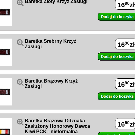

Baretka Złoty Krzyż Zasługi
90
16
zł

Baretka Srebrny Krzyż
90
16
zł
Zasługi

Baretka Brązowy Krzyż
90
16
zł
Zasługi

Baretka Brązowa Odznaka
90
16
zł
Zasłużony Honorowy Dawca
Krwi PCK - nieformalna