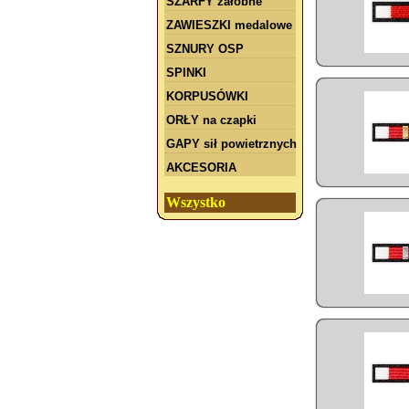
SZARFY żałobne
ZAWIESZKI medalowe
SZNURY OSP
SPINKI
KORPUSÓWKI
ORŁY na czapki
GAPY sił powietrznych
AKCESORIA
Wszystko