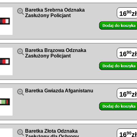

Baretka Srebrna Odznaka
90
16
zł
Zasłużony Policjant

Baretka Brązowa Odznaka
90
16
zł
Zasłużony Policjant

Baretka Gwiazda Afganistanu
90
16
zł

Baretka Złota Odznaka
90
16
zł
Zasłużony dla Ochrony