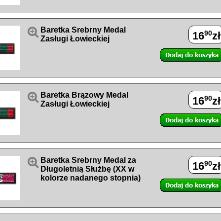

Baretka Srebrny Medal
90
16
zł
Zasługi Łowieckiej

Baretka Brązowy Medal
90
16
zł
Zasługi Łowieckiej

Baretka Srebrny Medal za
90
16
zł
Długoletnią Służbę (XX w
kolorze nadanego stopnia)