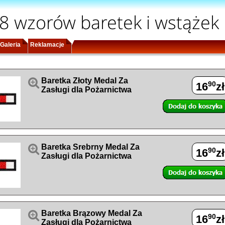
8 wzorów baretek i wstążek
Galeria
Reklamacje

Baretka Złoty Medal Za
90
16
zł
Zasługi dla Pożarnictwa

Baretka Srebrny Medal Za
90
16
zł
Zasługi dla Pożarnictwa

Baretka Brązowy Medal Za
90
16
zł
Zasługi dla Pożarnictwa