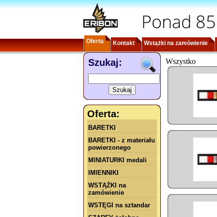
Ponad 85
Oferta
Kontakt
Wstążki na zamówienie
Szukaj:
Wszystko
Oferta:
BARETKI
BARETKI - z materiału
powierzonego
MINIATURKI medali
IMIENNIKI
WSTĄŻKI na
zamówienie
WSTĘGI na sztandar