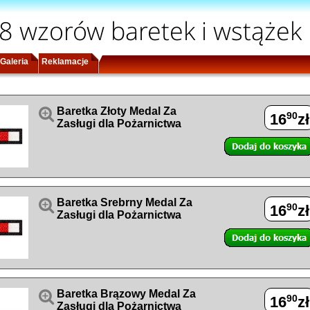
8 wzorów baretek i wstążek
Galeria
Reklamacje

Baretka Złoty Medal Za
90
16
zł
Zasługi dla Pożarnictwa

Baretka Srebrny Medal Za
90
16
zł
Zasługi dla Pożarnictwa

Baretka Brązowy Medal Za
90
16
zł
Zasługi dla Pożarnictwa