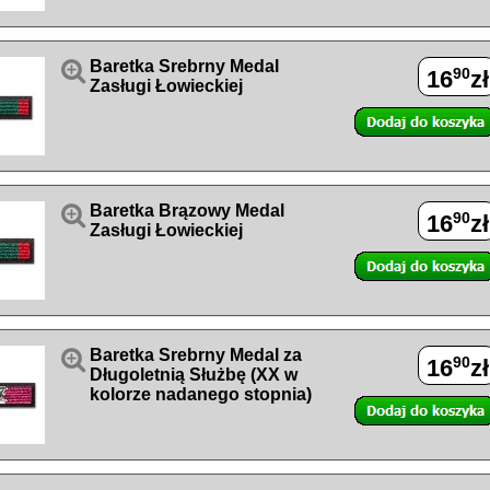

Baretka Srebrny Medal
90
16
zł
Zasługi Łowieckiej

Baretka Brązowy Medal
90
16
zł
Zasługi Łowieckiej

Baretka Srebrny Medal za
90
16
zł
Długoletnią Służbę (XX w
kolorze nadanego stopnia)