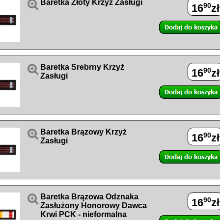

Baretka Złoty Krzyż Zasługi
90
16
zł

Baretka Srebrny Krzyż
90
16
zł
Zasługi

Baretka Brązowy Krzyż
90
16
zł
Zasługi

Baretka Brązowa Odznaka
90
16
zł
Zasłużony Honorowy Dawca
Krwi PCK - nieformalna