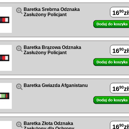

Baretka Srebrna Odznaka
90
16
zł
Zasłużony Policjant

Baretka Brązowa Odznaka
90
16
zł
Zasłużony Policjant

Baretka Gwiazda Afganistanu
90
16
zł

Baretka Złota Odznaka
90
16
zł
Zasłużony dla Ochrony