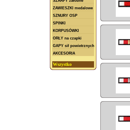
SZARFY żałobne
ZAWIESZKI medalowe
SZNURY OSP
SPINKI
KORPUSÓWKI
ORŁY na czapki
GAPY sił powietrznych
AKCESORIA
Wszystko