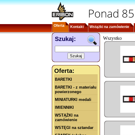
Ponad 85
Oferta
Kontakt
Wstążki na zamówienie
Szukaj:
Wszystko
Oferta:
BARETKI
BARETKI - z materiału
powierzonego
MINIATURKI medali
IMIENNIKI
WSTĄŻKI na
zamówienie
WSTĘGI na sztandar