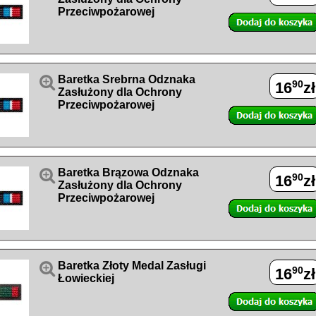
Przeciwpożarowej

Baretka Srebrna Odznaka
90
16
zł
Zasłużony dla Ochrony
Przeciwpożarowej

Baretka Brązowa Odznaka
90
16
zł
Zasłużony dla Ochrony
Przeciwpożarowej

Baretka Złoty Medal Zasługi
90
16
zł
Łowieckiej