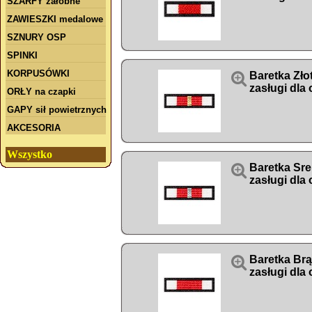
SZARFY żałobne
ZAWIESZKI medalowe
SZNURY OSP
SPINKI
KORPUSÓWKI

Baretka Zło
zasługi dla
ORŁY na czapki
GAPY sił powietrznych
AKCESORIA
Wszystko

Baretka Sre
zasługi dla

Baretka Br
zasługi dla