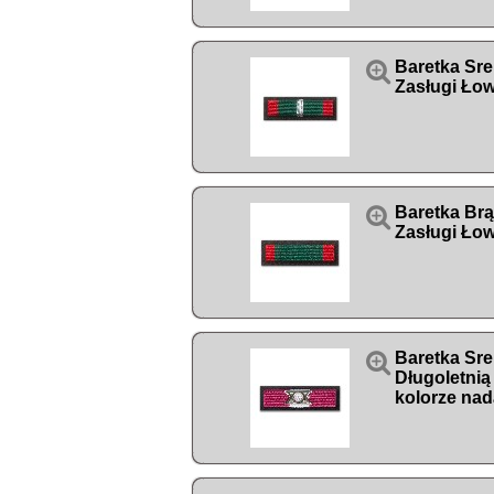

Baretka Sr
Zasługi Łow

Baretka Br
Zasługi Łow

Baretka Sre
Długoletnią
kolorze nad