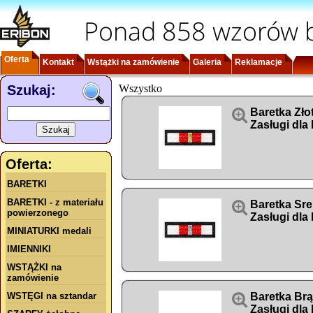
Ponad 858 wzorów b
Oferta
Kontakt
Wstążki na zamówienie
Galeria
Reklamacje
Szukaj:
Wszystko

Baretka Zło
Zasługi dla
Oferta:
BARETKI
BARETKI - z materiału

Baretka Sre
powierzonego
Zasługi dla
MINIATURKI medali
IMIENNIKI
WSTĄŻKI na
zamówienie
WSTĘGI na sztandar

Baretka Br
Zasługi dla