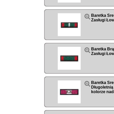

Baretka Sr
Zasługi Łow

Baretka Br
Zasługi Łow

Baretka Sre
Długoletnią
kolorze nad