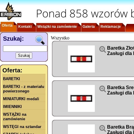
Ponad 858 wzorów b
Oferta
Kontakt
Wstążki na zamówienie
Galeria
Reklamacje
Szukaj:
Wszystko

Baretka Zło
Zasługi dla
Oferta:
BARETKI
BARETKI - z materiału

Baretka Sre
powierzonego
Zasługi dla
MINIATURKI medali
IMIENNIKI
WSTĄŻKI na
zamówienie
WSTĘGI na sztandar

Baretka Br
Zasługi dla