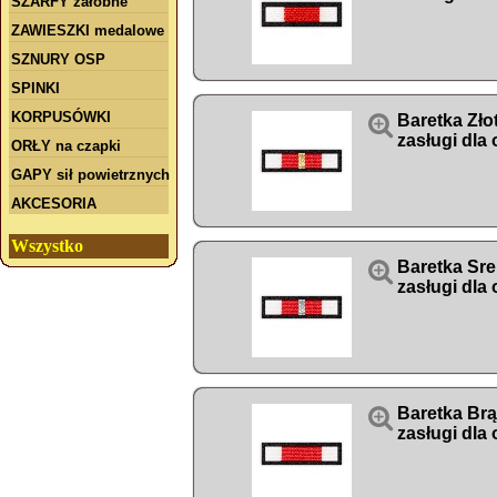
SZARFY żałobne
ZAWIESZKI medalowe
SZNURY OSP
SPINKI
KORPUSÓWKI

Baretka Zło
zasługi dla
ORŁY na czapki
GAPY sił powietrznych
AKCESORIA
Wszystko

Baretka Sre
zasługi dla

Baretka Br
zasługi dla