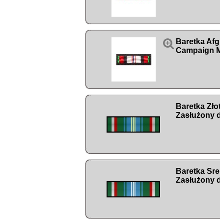

Baretka Afg
Campaign 
Baretka Zł
Zasłużony d
Baretka Sr
Zasłużony d