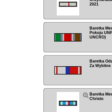
2021
Baretka Me
Pokoju UN
UNCRO)
Baretka Od
Za Wybitne 

Baretka Med
Christo