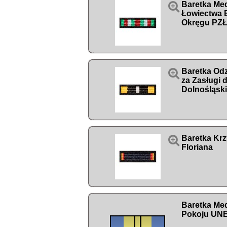

Baretka Med
Łowiectwa 
Okręgu PZ

Baretka Od
za Zasługi 
Dolnośląsk

Baretka Krz
Floriana
Baretka Me
Pokoju UNE