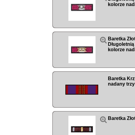
kolorze nad

Baretka Zło
Długoletnią
kolorze nad
Baretka Kr
nadany trzy

Baretka Zło