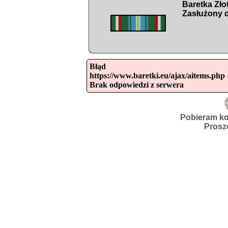
Baretka Zł
Zasłużony d
Błąd

https://www.baretki.eu/ajax/aitems.php

Brak odpowiedzi z serwera
Pobieram ko
Prosz