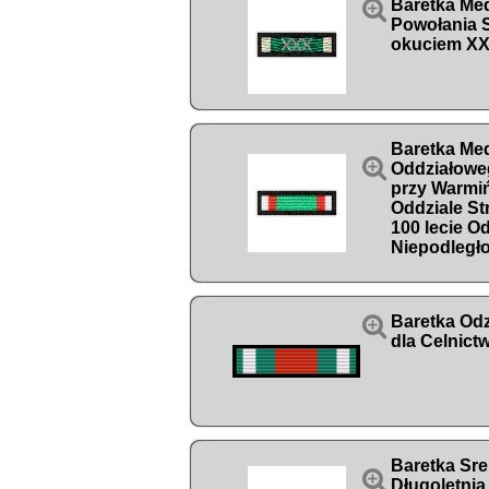

Baretka Med
Powołania S
okuciem X
Baretka Me

Oddziałow
przy Warmi
Oddziale St
100 lecie O
Niepodległo

Baretka Odz
dla Celnict
Baretka Sre

Długoletnią