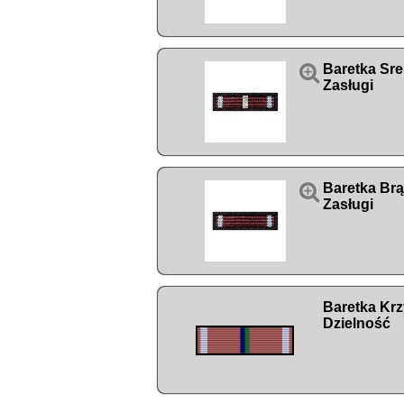

Baretka Sre
Zasługi

Baretka Br
Zasługi
Baretka Krz
Dzielność