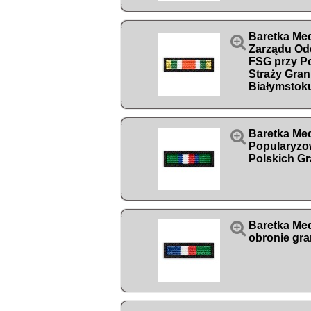
Baretka Med

Zarządu Od
FSG przy P
Straży Gran
Białymstok

Baretka Med
Popularyzo
Polskich Gr

Baretka Med
obronie gr