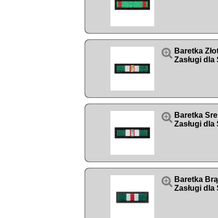

Baretka Zło
Zasługi dla

Baretka Sre
Zasługi dla

Baretka Br
Zasługi dla