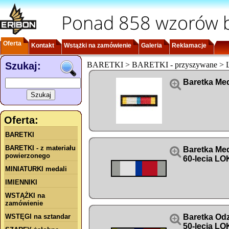
Ponad 858 wzorów b
Oferta
Kontakt
Wstążki na zamówienie
Galeria
Reklamacje
Szukaj:
BARETKI > BARETKI - przyszywane >

Baretka Med
Oferta:
BARETKI
BARETKI - z materiału

Baretka Me
powierzonego
60-lecia L
MINIATURKI medali
IMIENNIKI
WSTĄŻKI na
zamówienie
WSTĘGI na sztandar

Baretka Od
50-lecia LO