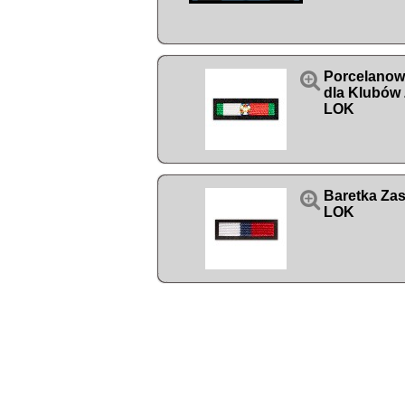

Porcelanowy
dla Klubów 
LOK

Baretka Zas
LOK