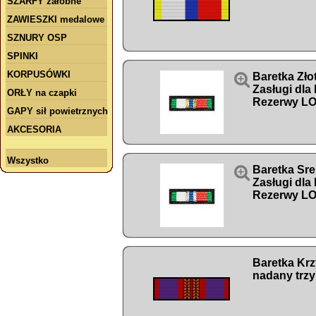
SZARFY żałobne
ZAWIESZKI medalowe
SZNURY OSP
SPINKI
KORPUSÓWKI

Baretka Zło
Zasługi dla
ORŁY na czapki
Rezerwy L
GAPY sił powietrznych
AKCESORIA
Wszystko

Baretka Sre
Zasługi dla
Rezerwy L
Baretka Kr
nadany trzy