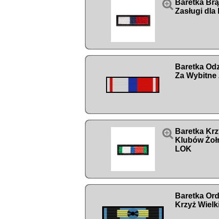

Baretka Br
Zasługi dla
Baretka Od
Za Wybitne 

Baretka Krz
Klubów Żoł
LOK
Baretka Order
Krzyż Wielk