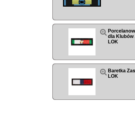

Porcelanowy
dla Klubów 
LOK

Baretka Zas
LOK