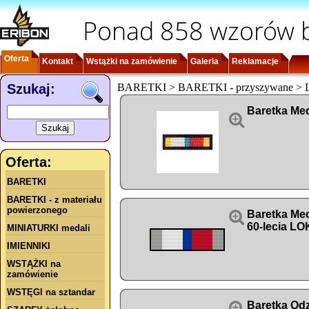
Ponad 858 wzorów b
Oferta
Kontakt
Wstążki na zamówienie
Galeria
Reklamacje
Szukaj:
BARETKI > BARETKI - przyszywane >
Baretka Med

Oferta:
BARETKI
BARETKI - z materiału
powierzonego

Baretka Me
60-lecia L
MINIATURKI medali
IMIENNIKI
WSTĄŻKI na
zamówienie
WSTĘGI na sztandar

Baretka Od