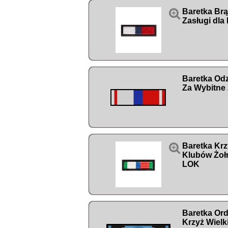

Baretka Br
Zasługi dla
Baretka Od
Za Wybitne 

Baretka Krz
Klubów Żoł
LOK
Baretka Order
Krzyż Wielk