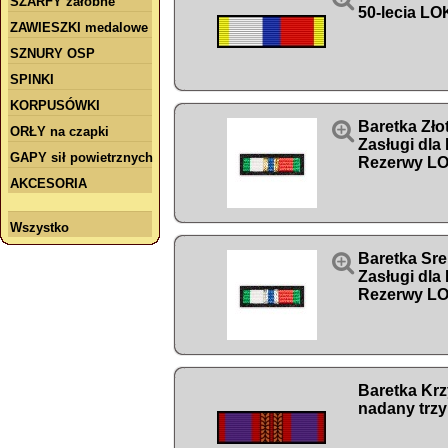
SZARFY żałobne
50-lecia LO
ZAWIESZKI medalowe
SZNURY OSP
SPINKI
KORPUSÓWKI

Baretka Zło
ORŁY na czapki
Zasługi dla
GAPY sił powietrznych
Rezerwy L
AKCESORIA
Wszystko

Baretka Sre
Zasługi dla
Rezerwy L
Baretka Kr
nadany trzy